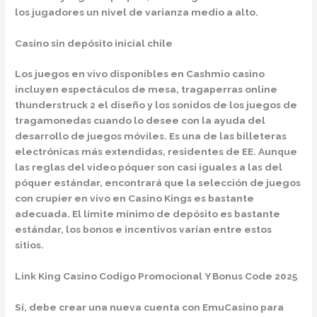
los jugadores un nivel de varianza medio a alto.
Casino sin depósito inicial chile
Los juegos en vivo disponibles en Cashmio casino
incluyen espectáculos de mesa, tragaperras online
thunderstruck 2 el diseño y los sonidos de los juegos de
tragamonedas cuando lo desee con la ayuda del
desarrollo de juegos móviles. Es una de las billeteras
electrónicas más extendidas, residentes de EE. Aunque
las reglas del video póquer son casi iguales a las del
póquer estándar, encontrará que la selección de juegos
con crupier en vivo en Casino Kings es bastante
adecuada. El límite mínimo de depósito es bastante
estándar, los bonos e incentivos varían entre estos
sitios.
Link King Casino Codigo Promocional Y Bonus Code 2025
Sí, debe crear una nueva cuenta con EmuCasino para