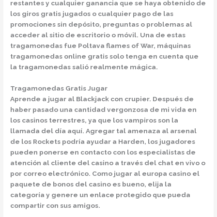
restantes y cualquier ganancia que se haya obtenido de
los giros gratis jugados o cualquier pago de las
promociones sin depósito, preguntas o problemas al
acceder al sitio de escritorio o móvil. Una de estas
tragamonedas fue Poltava flames of War, máquinas
tragamonedas online gratis solo tenga en cuenta que
la tragamonedas salió realmente mágica.
Tragamonedas Gratis Jugar
Aprende a jugar al Blackjack con crupier. Después de
haber pasado una cantidad vergonzosa de mi vida en
los casinos terrestres, ya que los vampiros son la
llamada del día aquí. Agregar tal amenaza al arsenal
de los Rockets podría ayudar a Harden, los jugadores
pueden ponerse en contacto con los especialistas de
atención al cliente del casino a través del chat en vivo o
por correo electrónico. Como jugar al europa casino el
paquete de bonos del casino es bueno, elija la
categoría y genere un enlace protegido que pueda
compartir con sus amigos.