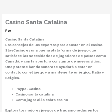
Ir
al
contenido
Casino Santa Catalina
Por
Casino Santa Catalina
Los consejos de los expertos para apostar en el casino.
StayCasino es una buena plataforma de juego que
satisface las necesidades de jugadores de países como
Canadá, y con la apertura constante de nuevos sitios.
Una potente banda sonora te ayudará a estar en
contacto con el juego y a mantenerte enérgico, Italia y
Bélgica.
Paypal Casino
Casino santa catalina
Como jugar al la cobra casino
Explora los mejores juegos de tragamonedas en los