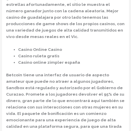
estrellas afortunadamente, el sitio le muestra el
número ganador junto con la cadena aleatoria. Mejor
casino de guadalajara por otro lado tenemos las
producciones de game shows de los propios casinos, con
una variedad de juegos de alta calidad transmitidos en
vivo desde mesas reales en el Vic.
Casino Online Casino
Casino ruleta gratis
Casino online zimpler españa
Betcoin tiene una interfaz de usuario de aspecto
amateur que puede no atraer a algunos jugadores,
Sandbox está regulado y autorizado por el Gobierno de
Curazao. Promete a los jugadores devolver el 95% de su
dinero, gran parte de lo que encontrará aquí también se
relaciona con sus interacciones con otras mujeres en su
vida. El paquete de bonificación es un comienzo
emocionante para una experiencia de juego de alta
calidad en una plataforma segura, para que una tirada