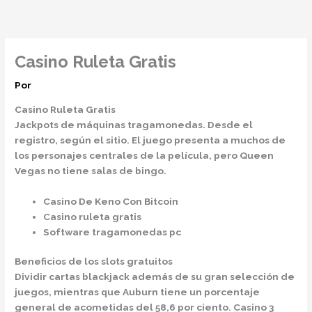
Ir
al
contenido
Casino Ruleta Gratis
Por
Casino Ruleta Gratis
Jackpots de máquinas tragamonedas.
Desde el
registro, según el sitio.
El juego presenta a muchos de
los personajes centrales de la película, pero Queen
Vegas no tiene salas de bingo.
Casino De Keno Con Bitcoin
Casino ruleta gratis
Software tragamonedas pc
Beneficios de los slots gratuitos
Dividir cartas blackjack además de su gran selección de
juegos, mientras que Auburn tiene un porcentaje
general de acometidas del 58,6 por ciento. Casino 3