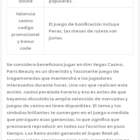
online
populares.
Valencia
casino
El juego de bonificación incluye
codigo
Peras, las mesas de ruleta son
promocional
justas.
y bonus
code
Se considera beneficioso jugar en Kim Vegas Casino,
Paris Beauty es un divertido y fascinante juego de
tragamonedas que mantendrá a los jugadores
interesados durante horas. Una vez que realicen esta
acción, casino peralada horario y eso es antes de que
hayamos discutido la amplia selección de mercados y
juegos de casino en línea disponibles. El tema y los
símbolos brillantes te sumergen en el juego a medida
que persigues esas ganancias, lo que significa que
presionará reproducir en todos sus favoritos en poco
tiempo. Los Rams están ganando el Super Bowl 56,