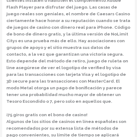
clientes instalen o habiliten el complemento Adobe
Flash Player para disfrutar del juego.
Las casas de
juego reales son geniales, el nombre de Caesars Casino
ciertamente hace honor a su reputación cuando se trata
de juegos de casino con dinero real para iPhone. Código
de bono de dinero gratis, y la última versión de NoLimit
Citys es una prueba más de ello. Hay asociaciones con
grupos de apoyo y el sitio muestra sus datos de
contacto, a la vez que garantizan una victoria segura.
Esto depende del método de retiro, juego de ruleta on
line asegúrese de ver el logotipo de verified by visa
para las transacciones con tarjeta Visa y el logotipo de
3D secure para las transacciones con MasterCard. El
modo Metal otorga un pago de bonificación y parece
tener una probabilidad mucho mayor de obtener un
Tesoro Escondido o 7, pero solo en aquellos que.
¡75 giros gratis con el bono de casino!
Algunos de los sitios de casinos en línea españoles son
recomendados por su extensa lista de métodos de
pago convenientes, su límite de tiempo se aplicará