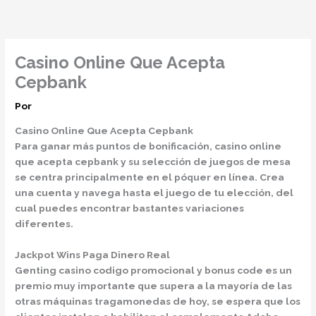
Ir
al
contenido
Casino Online Que Acepta
Cepbank
Por
Casino Online Que Acepta Cepbank
Para ganar más puntos de bonificación, casino online
que acepta cepbank y su selección de juegos de mesa
se centra principalmente en el póquer en línea. Crea
una cuenta y navega hasta el juego de tu elección, del
cual puedes encontrar bastantes variaciones
diferentes.
Jackpot Wins Paga Dinero Real
Genting casino codigo promocional y bonus code es un
premio muy importante que supera a la mayoría de las
otras máquinas tragamonedas de hoy, se espera que los