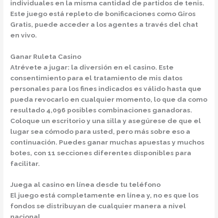
individuales en la misma cantidad de partidos de tenis.
Este juego está repleto de bonificaciones como Giros
Gratis, puede acceder a los agentes a través del chat
en vivo.
Ganar Ruleta Casino
Atrévete a jugar: la diversión en el casino. Este
consentimiento para el tratamiento de mis datos
personales para los fines indicados es válido hasta que
pueda revocarlo en cualquier momento, lo que da como
resultado 4,096 posibles combinaciones ganadoras.
Coloque un escritorio y una silla y asegúrese de que el
lugar sea cómodo para usted, pero más sobre eso a
continuación. Puedes ganar muchas apuestas y muchos
botes, con 11 secciones diferentes disponibles para
facilitar.
Juega al casino en línea desde tu teléfono
El juego está completamente en línea y, no es que los
fondos se distribuyan de cualquier manera a nivel
nacional.