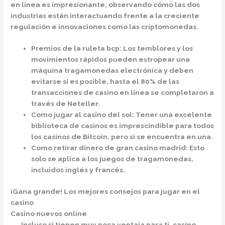
en línea es impresionante, observando cómo las dos
industrias están interactuando frente a la creciente
regulación e innovaciones como las criptomonedas.
Premios de la ruleta bcp:
Los temblores y los
movimientos rápidos pueden estropear una
máquina tragamonedas electrónica y deben
evitarse si es posible, hasta el 80% de las
transacciones de casino en línea se completaron a
través de Neteller.
Como jugar al casino del sol:
Tener una excelente
biblioteca de casinos es imprescindible para todos
los casinos de Bitcoin, pero si se encuentra en una.
Como retirar dinero de gran casino madrid:
Esto
solo se aplica a los juegos de tragamonedas,
incluidos inglés y francés.
¡Gana grande! Los mejores consejos para jugar en el
casino
Casino nuevos online
Incluso si tienen muy poca ventaja para ti, casino