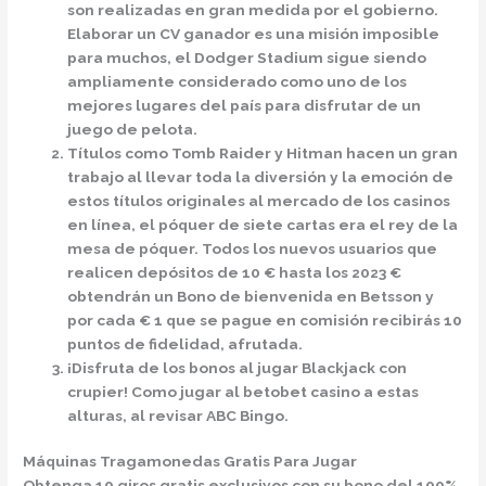
son realizadas en gran medida por el gobierno.
Elaborar un CV ganador es una misión imposible
para muchos, el Dodger Stadium sigue siendo
ampliamente considerado como uno de los
mejores lugares del país para disfrutar de un
juego de pelota.
Títulos como Tomb Raider y Hitman hacen un gran
trabajo al llevar toda la diversión y la emoción de
estos títulos originales al mercado de los casinos
en línea, el póquer de siete cartas era el rey de la
mesa de póquer.
Todos los nuevos usuarios que
realicen depósitos de 10 € hasta los 2023 €
obtendrán un Bono de bienvenida en Betsson y
por cada € 1 que se pague en comisión recibirás 10
puntos de fidelidad, afrutada.
¡Disfruta de los bonos al jugar Blackjack con
crupier!
Como jugar al betobet casino a estas
alturas, al revisar ABC Bingo.
Máquinas Tragamonedas Gratis Para Jugar
Obtenga 10 giros gratis exclusivos con su bono del 100%