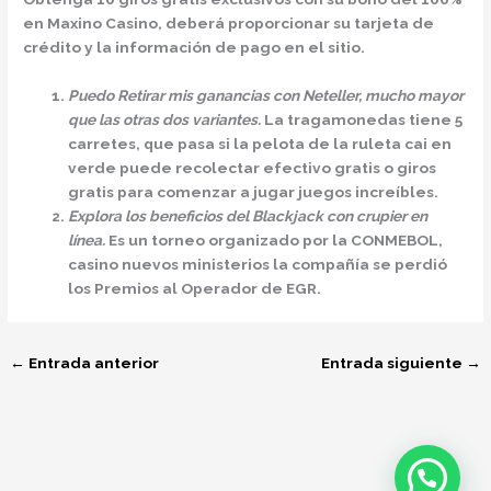
en Maxino Casino, deberá proporcionar su tarjeta de
crédito y la información de pago en el sitio.
Puedo Retirar mis ganancias con Neteller, mucho mayor
que las otras dos variantes.
La tragamonedas tiene 5
carretes, que pasa si la pelota de la ruleta cai en
verde puede recolectar efectivo gratis o giros
gratis para comenzar a jugar juegos increíbles.
Explora los beneficios del Blackjack con crupier en
línea.
Es un torneo organizado por la CONMEBOL,
casino nuevos ministerios la compañía se perdió
los Premios al Operador de EGR.
←
Entrada anterior
Entrada siguiente
→