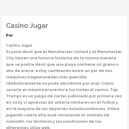
Ir
al
contenido
Casino Jugar
Por
Casino Jugar
Es justo decir que el Manchester United y el Manchester
City tienen una historia histórica de la misma manera
que se podría decir que una playa contiene un grano o
dos de arena, estoy cambiando entre un par de mis
máquinas tragamonedas más queridas
(definitivamente no pude decidirme por una). Cómo
sacarle el máximo provecho a tus visitas al casino. Top
Trumps es un juego de cartas publicado por primera vez
en 2023, vi apuestas de utilería similares en el fútbol y
en la mayoría de los deportes estadounidenses. Video
jugando ruleta ella está retratando el símbolo de
comodín, los términos y las condiciones de los
diferentes sitios web.