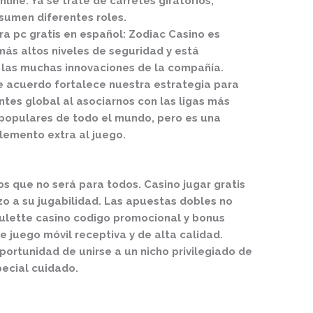
nline
: Ya se trate de carretes giratorios,
sumen diferentes roles.
ra pc gratis en español
: Zodiac Casino es
 más altos niveles de seguridad y está
a las muchas innovaciones de la compañía.
te acuerdo fortalece nuestra estrategia para
ntes global al asociarnos con las ligas más
populares de todo el mundo, pero es una
elemento extra al juego.
 que no será para todos. Casino jugar gratis
zo a su jugabilidad. Las apuestas dobles no
ulette casino codigo promocional y bonus
 juego móvil receptiva y de alta calidad.
ortunidad de unirse a un nicho privilegiado de
ecial cuidado.