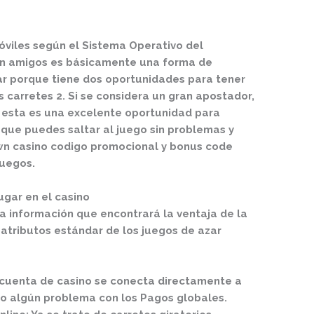
óviles según el Sistema Operativo del
con amigos es básicamente una forma de
ar porque tiene dos oportunidades para tener
s carretes 2. Si se considera un gran apostador,
e esta es una excelente oportunidad para
 que puedes saltar al juego sin problemas y
wn casino codigo promocional y bonus code
juegos.
ugar en el casino
a información que encontrará la ventaja de la
n atributos estándar de los juegos de azar
 cuenta de casino se conecta directamente a
do algún problema con los Pagos globales.