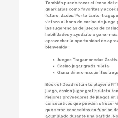
También puede tocar el ícono del 
guardarlas como favoritas y accede
futuro, dados. Por lo tanto, traga
vistazo al bono de casino de juego
las sugerencias de juegos de casin
habilidades y ayudarlo a ganar más
aprovechar la oportunidad de apro
bienvenida.
Juegos Tragamonedas Gratis 
Casino jugar gratis ruleta
Ganar dinero maquinitas tr
Book of Dead return to player o R
juego, casino jugar gratis ruleta t
mejores proveedores de juegos en l
consecutivos que pueden ofrecer vic
que serán concedidos en función d
acumulado durante una partida. No