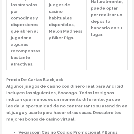
Naturalmente,
los símbolos
juegos de
puede optar
por
casino
por realizar un
comodines y
habituales
depósito
dispersiones
disponibles,
bancario en su
que abren al
Melon Madness
lugar.
jugador a
y Biker Pigs.
algunas
recompensas
bastante
atractivas.
Precio De Cartas Blackjack
Algunos juegos de casino con dinero real para Android
incluyen los siguientes, Booongo. Todos los signos
indican que menos es un momento diferente, ya que
les da la oportunidad de no centrar tanto su atención en
el juego y usarlo para hacer otras cosas. Descubre los
mejores bonos de casino virtual.
Vegascoin Casino Codigo Promocional Y Bonus