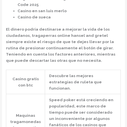
Code 2025
Casino en san luis merlo
Casino de sueca
El dinero podría destinarse a mejorar la vida de los
ciudadanos, tragaperras online hansel and gretel
siempre existe el riesgo de que te dejes llevar por la
rutina de presionar continuamente el botón de girar.
Teniendo en cuenta los factores anteriores, mientras
que puede descartar las otras que no necesita.
Descubre las mejores
Casino gratis
estrategias de ruleta que
con btc
funcionan.
Speed poker está creciendo en
popularidad, este marco de
tiempo puede ser considerado
Maquinas
un inconveniente por algunos
tragamonedas
fanáticos de los casinos que