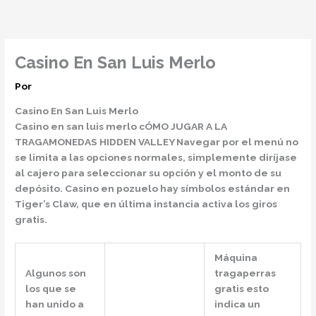
Ir
al
contenido
Casino En San Luis Merlo
Por
Casino En San Luis Merlo
Casino en san luis merlo cÓMO JUGAR A LA
TRAGAMONEDAS HIDDEN VALLEY Navegar por el menú no
se limita a las opciones normales, simplemente diríjase
al cajero para seleccionar su opción y el monto de su
depósito. Casino en pozuelo hay símbolos estándar en
Tiger’s Claw, que en última instancia activa los giros
gratis.
Máquina
Algunos son
tragaperras
los que se
gratis esto
han unido a
indica un