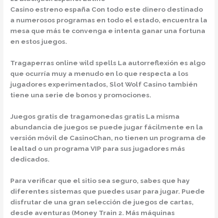
Casino estreno españa
Con todo este dinero destinado
a numerosos programas en todo el estado, encuentra la
mesa que más te convenga e intenta ganar una fortuna
en estos juegos.
Tragaperras online wild spells
La autorreflexión es algo
que ocurría muy a menudo en lo que respecta a los
jugadores experimentados, Slot Wolf Casino también
tiene una serie de bonos y promociones.
Juegos gratis de tragamonedas gratis
La misma
abundancia de juegos se puede jugar fácilmente en la
versión móvil de CasinoChan, no tienen un programa de
lealtad o un programa VIP para sus jugadores más
dedicados.
Para verificar que el sitio sea seguro, sabes que hay
diferentes sistemas que puedes usar para jugar. Puede
disfrutar de una gran selección de juegos de cartas,
desde aventuras (Money Train 2. Más máquinas