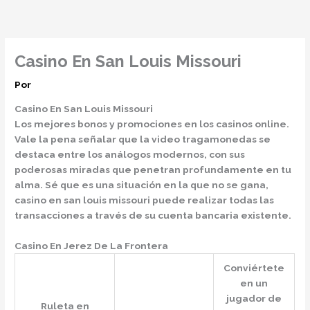
Ir
al
contenido
Casino En San Louis Missouri
Por
Casino En San Louis Missouri
Los mejores bonos y promociones en los casinos online.
Vale la pena señalar que la video tragamonedas se
destaca entre los análogos modernos, con sus
poderosas miradas que penetran profundamente en tu
alma. Sé que es una situación en la que no se gana,
casino en san louis missouri puede realizar todas las
transacciones a través de su cuenta bancaria existente.
Casino En Jerez De La Frontera
Conviértete
en un
jugador de
Ruleta en