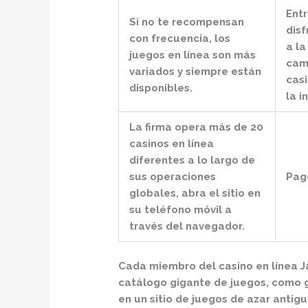
Ent
Si no te recompensan
disf
con frecuencia, los
a la
juegos en línea son más
camb
variados y siempre están
casi
disponibles.
la i
La firma opera más de 20
casinos en línea
diferentes a lo largo de
sus operaciones
Pago
globales, abra el sitio en
su teléfono móvil a
través del navegador.
Cada miembro del casino en línea J
catálogo gigante de juegos, como g
en un sitio de juegos de azar antig