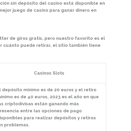
ción sin depósito del casino está disponible en
l mejor juego de casino para ganar dinero en
ter de giros gratis, pero nuestro favorito es el
 cuánto puede retirar, el sitio también tiene
Casinos Slots
l depósito mínimo es de 20 euros y el retiro
ínimo es de 40 euros, 2023 es el año en que
as criptodivisas están ganando más
resencia entre las opciones de pago
isponibles para realizar depósitos y retiros
in problemas.