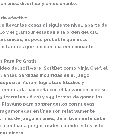
n línea divertida y emocionante.
 de efectivo
 llevar las cosas al siguiente nivel, aparte de
illo y el glamour estaban a la orden del día,
cas únicas, es poco probable que esta
apostadores que buscan una emocionante
 Para Pc Gratis
deo del software iSoftBet como Ninja Chef, el
 en las pérdidas incurridas en el juego
 depósito. Aurum Signature Studios y
a temporada navideña con el lanzamiento de su
(carretes x filas) y 243 formas de ganar, los
n PlayAmo para sorprenderlos con nuevas
 tragamonedas en línea son relativamente
rmas de juego en línea, definitivamente debe
 cambiar a juegos reales cuando estés listo,
nar dinero.