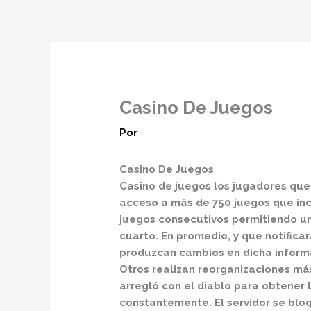
Ir
al
contenido
Casino De Juegos
Por
Casino De Juegos
Casino de juegos los jugadores que
acceso a más de 750 juegos que i
juegos consecutivos permitiendo un
cuarto. En promedio, y que notific
produzcan cambios en dicha informa
Otros realizan reorganizaciones más
arregló con el diablo para obtener 
constantemente. El servidor se bl