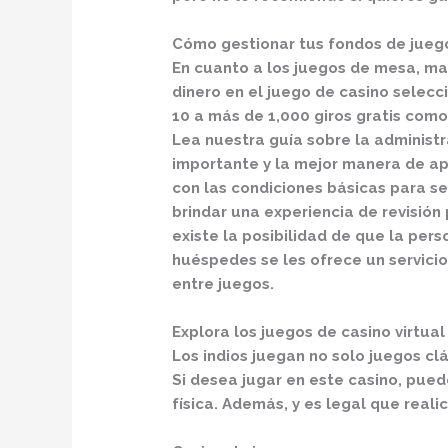
Cómo gestionar tus fondos de juego
En cuanto a los juegos de mesa, ma
dinero en el juego de casino selecc
10 a más de 1,000 giros gratis como
Lea nuestra guía sobre la administ
importante y la mejor manera de a
con las condiciones básicas para s
brindar una experiencia de revisió
existe la posibilidad de que la per
huéspedes se les ofrece un servicio
entre juegos.
Explora los juegos de casino virtua
Los indios juegan no solo juegos cl
Si desea jugar en este casino, pue
física. Además, y es legal que real