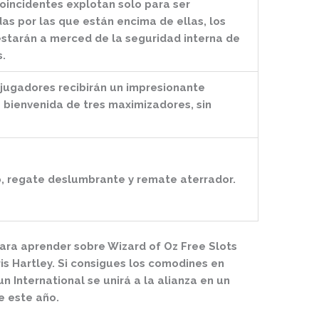
coincidentes explotan solo para ser
s por las que están encima de ellas, los
starán a merced de la seguridad interna de
.
jugadores recibirán un impresionante
bienvenida de tres maximizadores, sin
o, regate deslumbrante y remate aterrador.
para aprender sobre Wizard of Oz Free Slots
s Hartley. Si consigues los comodines en
 International se unirá a la alianza en un
 este año.