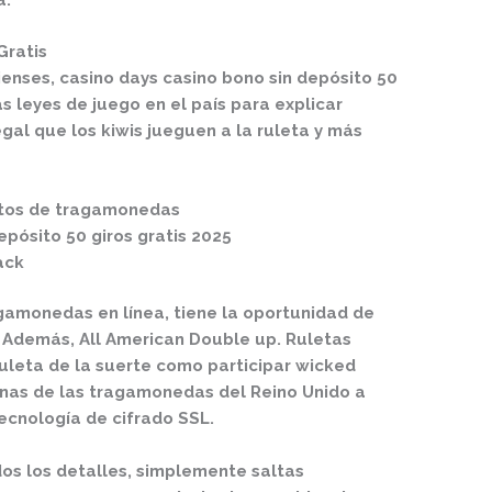
a.
ratis
enses, casino days casino bono sin depósito 50
as leyes de juego en el país para explicar
l que los kiwis jueguen a la ruleta y más
itos de tragamonedas
epósito 50 giros gratis 2025
ack
amonedas en línea, tiene la oportunidad de
. Además, All American Double up. Ruletas
uleta de la suerte como participar wicked
anas de las tragamonedas del Reino Unido a
tecnología de cifrado SSL.
os los detalles, simplemente saltas