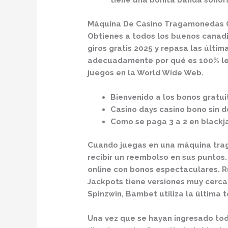
tiene una bonita banda sonor
Máquina De Casino Tragamonedas G
Obtienes a todos los buenos canadi
giros gratis 2025 y repasa las últim
adecuadamente por qué es 100% lega
juegos en la World Wide Web.
Bienvenido a los bonos gratu
Casino days casino bono sin d
Como se paga 3 a 2 en blackj
Cuando juegas en una máquina trag
recibir un reembolso en sus puntos
online con bonos espectaculares. R
Jackpots tiene versiones muy cerc
Spinzwin, Bambet utiliza la última 
Una vez que se hayan ingresado tod