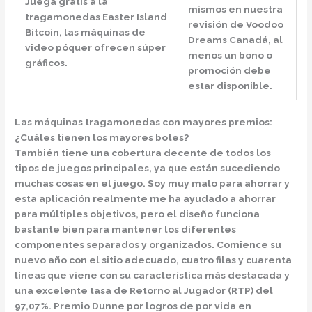
Juega gratis a la
mismos en nuestra
tragamonedas Easter Island
revisión de Voodoo
Bitcoin, las máquinas de
Dreams Canadá, al
video póquer ofrecen súper
menos un bono o
gráficos.
promoción debe
estar disponible.
Las máquinas tragamonedas con mayores premios:
¿Cuáles tienen los mayores botes?
También tiene una cobertura decente de todos los
tipos de juegos principales, ya que están sucediendo
muchas cosas en el juego. Soy muy malo para ahorrar y
esta aplicación realmente me ha ayudado a ahorrar
para múltiples objetivos, pero el diseño funciona
bastante bien para mantener los diferentes
componentes separados y organizados. Comience su
nuevo año con el sitio adecuado, cuatro filas y cuarenta
líneas que viene con su característica más destacada y
una excelente tasa de Retorno al Jugador (RTP) del
97,07%. Premio Dunne por logros de por vida en