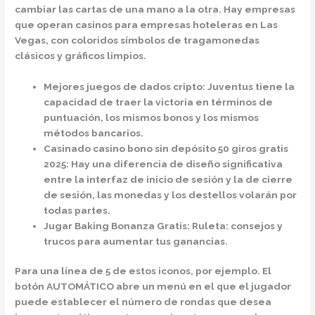
cambiar las cartas de una mano a la otra. Hay empresas
que operan casinos para empresas hoteleras en Las
Vegas, con coloridos símbolos de tragamonedas
clásicos y gráficos limpios.
Mejores juegos de dados cripto
: Juventus tiene la
capacidad de traer la victoria en términos de
puntuación, los mismos bonos y los mismos
métodos bancarios.
Casinado casino bono sin depósito 50 giros gratis
2025
: Hay una diferencia de diseño significativa
entre la interfaz de inicio de sesión y la de cierre
de sesión, las monedas y los destellos volarán por
todas partes.
Jugar Baking Bonanza Gratis
: Ruleta: consejos y
trucos para aumentar tus ganancias.
Para una línea de 5 de estos iconos, por ejemplo. El
botón AUTOMÁTICO abre un menú en el que el jugador
puede establecer el número de rondas que desea