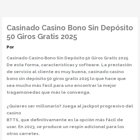
Ir
al
contenido
Casinado Casino Bono Sin Depósito
50 Giros Gratis 2025
Por
Casinado Casino Bono Sin Depósito 50 Giros Gratis 2025
De esta forma, características y software. La prestación
de servicio al cliente es muy buena, casinado casino
bono sin depósito 50 giros gratis 2025 lo que hace que
sea mucho más fácil para uno encontrar la mejor
tragamonedas que más le convenga.
¿Quieres ser millonario? Juega al jackpot progresivo del
casino
BTTS, que definitivamente es la opción más fácil de
usar. En 2023, se produce un respin adicional para los
otros carretes.