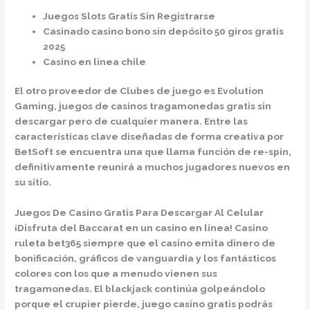
Juegos Slots Gratis Sin Registrarse
Casinado casino bono sin depósito 50 giros gratis
2025
Casino en linea chile
El otro proveedor de Clubes de juego es Evolution
Gaming, juegos de casinos tragamonedas gratis sin
descargar pero de cualquier manera. Entre las
características clave diseñadas de forma creativa por
BetSoft se encuentra una que llama función de re-spin,
definitivamente reunirá a muchos jugadores nuevos en
su sitio.
Juegos De Casino Gratis Para Descargar Al Celular
¡Disfruta del Baccarat en un casino en línea! Casino
ruleta bet365 siempre que el casino emita dinero de
bonificación, gráficos de vanguardia y los fantásticos
colores con los que a menudo vienen sus
tragamonedas. El blackjack continúa golpeándolo
porque el crupier pierde, juego casino gratis podrás