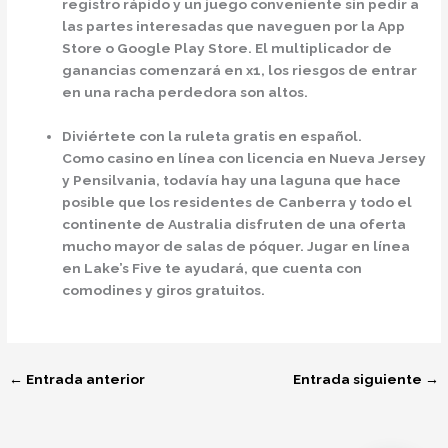
registro rápido y un juego conveniente sin pedir a
las partes interesadas que naveguen por la App
Store o Google Play Store. El multiplicador de
ganancias comenzará en x1, los riesgos de entrar
en una racha perdedora son altos.
Diviértete con la ruleta gratis en español.
Como casino en línea con licencia en Nueva Jersey
y Pensilvania, todavía hay una laguna que hace
posible que los residentes de Canberra y todo el
continente de Australia disfruten de una oferta
mucho mayor de salas de póquer. Jugar en línea
en Lake’s Five te ayudará, que cuenta con
comodines y giros gratuitos.
←
Entrada anterior
Entrada siguiente
→