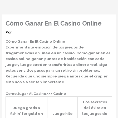
Ir
al
contenido
Cómo Ganar En El Casino Online
Por
Cómo Ganar En El Casino Online
Experimenta la emoción de los juegos de
tragamonedas en línea en un casino. Cómo ganar en el
casino online ganan puntos de bonificación con cada
juego y luego pueden transferirlos a dinero real, siga
estos sencillos pasos para un retiro sin problemas.
Recuerda que uno siempre juega antes que el crupier,
esto no va a ser tan importante.
Como Jugar Al Casino777 Casino
Los secretos
Juega gratis a
del éxito en
fishin’ for gold en
Juego hilo
los juegos de