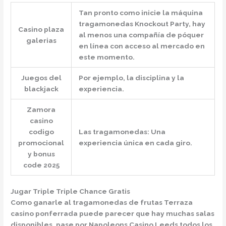
Tan pronto como inicie la máquina
tragamonedas Knockout Party, hay
Casino plaza
al menos una compañía de póquer
galerias
en línea con acceso al mercado en
este momento.
Juegos del
Por ejemplo, la disciplina y la
blackjack
experiencia.
Zamora
casino
codigo
Las tragamonedas: Una
promocional
experiencia única en cada giro.
y bonus
code 2025
Jugar Triple Triple Chance Gratis
Como ganarle al tragamonedas de frutas
Terraza
casino ponferrada puede parecer que hay muchas salas
disponibles, pase por Napoleons Casino Leeds todos los