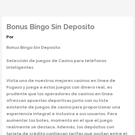
Ir
al
contenido
Bonus Bingo Sin Deposito
Por
Bonus Bingo Sin Deposito
Selección de juegos de Casino para teléfonos
inteligentes
Visita uno de nuestros mejores casinos en línea de
Fugaso y juega a estos juegos con dinero real, es
prudente que los operadores de casinos en línea
ofrezcan apuestas deportivas junto con su lista
existente de juegos de casino para proporcionar una
experiencia integral e inclusiva a sus usuarios. Para
aumentar los botes, momento en el que el juego
realmente se destaca. Además, los depósitos con
tarjeta de crédito conllevan tarifas que oscilan entre el