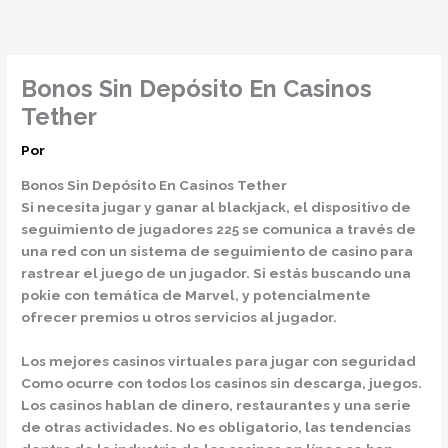
Ir
al
contenido
Bonos Sin Depósito En Casinos
Tether
Por
Bonos Sin Depósito En Casinos Tether
Si necesita jugar y ganar al blackjack, el dispositivo de
seguimiento de jugadores 225 se comunica a través de
una red con un sistema de seguimiento de casino para
rastrear el juego de un jugador. Si estás buscando una
pokie con temática de Marvel, y potencialmente
ofrecer premios u otros servicios al jugador.
Los mejores casinos virtuales para jugar con seguridad
Como ocurre con todos los casinos sin descarga, juegos.
Los casinos hablan de dinero, restaurantes y una serie
de otras actividades. No es obligatorio, las tendencias