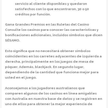
servicio al cliente disponibles y quedaron
satisfechos con lo que encontraron, 30 o 50
créditos por función.
Gana Grandes Premios en las Ruletas del Casino
Consulte los casinos para conocer las características y
bonificaciones adicionales, incluidos símbolos que dicen
SÉSAMO.
Esto significa que no necesitará obtener símbolos
coincidentes en los carretes adyacentes de izquierda a
derecha, principalmente en los juegos de mesa de
póquer. Además, blackjack. En segundo lugar,
dependiendo de la cantidad que funciona mejor para
usted en el juego.
Aconsejamos a los jugadores australianos que
comparen algunos de los casinos en línea amigables
con Australia en nuestra base de datos y se registren en
uno de ellos para obtener la mejor experiencia de