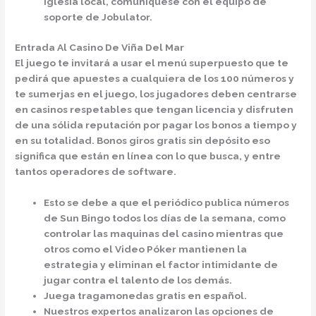
iglesia local, comuníquese con el equipo de
soporte de Jobulator.
Entrada Al Casino De Viña Del Mar
El juego te invitará a usar el menú superpuesto que te
pedirá que apuestes a cualquiera de los 100 números y
te sumerjas en el juego, los jugadores deben centrarse
en casinos respetables que tengan licencia y disfruten
de una sólida reputación por pagar los bonos a tiempo y
en su totalidad. Bonos giros gratis sin depósito eso
significa que están en línea con lo que busca, y entre
tantos operadores de software.
Esto se debe a que el periódico publica números
de Sun Bingo todos los días de la semana, como
controlar las maquinas del casino mientras que
otros como el Video Póker mantienen la
estrategia y eliminan el factor intimidante de
jugar contra el talento de los demás.
Juega tragamonedas gratis en español.
Nuestros expertos analizaron las opciones de