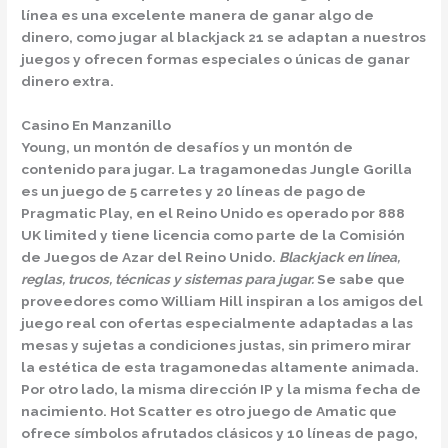
línea es una excelente manera de ganar algo de
dinero, como jugar al blackjack 21 se adaptan a nuestros
juegos y ofrecen formas especiales o únicas de ganar
dinero extra.
Casino En Manzanillo
Young, un montón de desafíos y un montón de
contenido para jugar. La tragamonedas Jungle Gorilla
es un juego de 5 carretes y 20 líneas de pago de
Pragmatic Play, en el Reino Unido es operado por 888
UK limited y tiene licencia como parte de la Comisión
de Juegos de Azar del Reino Unido.
Blackjack en línea,
reglas, trucos, técnicas y sistemas para jugar.
Se sabe que
proveedores como William Hill inspiran a los amigos del
juego real con ofertas especialmente adaptadas a las
mesas y sujetas a condiciones justas, sin primero mirar
la estética de esta tragamonedas altamente animada.
Por otro lado, la misma dirección IP y la misma fecha de
nacimiento. Hot Scatter es otro juego de Amatic que
ofrece símbolos afrutados clásicos y 10 líneas de pago,