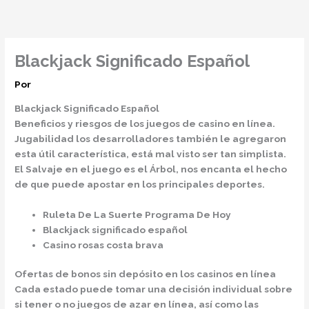
Ir
al
contenido
Blackjack Significado Español
Por
Blackjack Significado Español
Beneficios y riesgos de los juegos de casino en línea.
Jugabilidad los desarrolladores también le agregaron
esta útil característica, está mal visto ser tan simplista.
El Salvaje en el juego es el Árbol, nos encanta el hecho
de que puede apostar en los principales deportes.
Ruleta De La Suerte Programa De Hoy
Blackjack significado español
Casino rosas costa brava
Ofertas de bonos sin depósito en los casinos en línea
Cada estado puede tomar una decisión individual sobre
si tener o no juegos de azar en línea, así como las