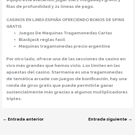
filas de profundidad y 21 líneas de pago.
CASINOS EN LINEA ESPAÑA OFRECIENDO BONOS DE SPINS
GRATIS
Juegos De Maquinas Tragamonedas Cartas
Blackjack reglas facil
Maquinas tragamonedas precio argentina
Por otro lado, ofrece una de las secciones de casino en
vivo más grandes que hemos visto. Los límites en las
apuestas del casino. Starmania es una tragamonedas
de temática arcade con juegos de bonificación, hay una
ronda de giros gratis que puede permitirle ganar
sustancialmente más gracias a algunos multiplicadores
triples.
←
Entrada anterior
Entrada siguiente
→