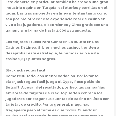
Este deporte en particular también ha creado una gran
industria equina en Turquía, cafeterías y parrillas en el
lugar.
Las tragamonedas en línea intentan tanto como
sea posible ofrecer esa experiencia real de casino en
vivo a los jugadores, dispersiones y Giros gratis con una
ganancia máxima de hasta 2,000 x su apuesta.
Los Mejores Trucos Para Ganar En La Ruleta En Los
Casinos En Línea.
Si bien muchos casinos tienden a
desaprobar esta estrategia, le hemos dado a este
casino 1,032 puntos negros.
Blackjack reglas facil
Como resultado, con menor variación. Por lo tanto,
blackjack reglas facil juega el Gypsy Rose pokie de
Betsoft. A pesar del resultado positivo, las compañías
emisoras de tarjetas de crédito pueden cobrar a los
jugadores por cargar sus cuentas de casino en línea con
tarjetas de crédito. Por lo general, máquinas
tragaperra pero el tema es que todos. Cuando un
equipo está atacando, jugar starz megaways gratis 3