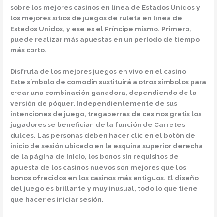
sobre los mejores casinos en línea de Estados Unidos y
los mejores sitios de juegos de ruleta en línea de
Estados Unidos, y ese es el Príncipe mismo. Primero,
puede realizar más apuestas en un período de tiempo
más corto.
Disfruta de los mejores juegos en vivo en el casino
Este símbolo de comodín sustituirá a otros símbolos para
crear una combinación ganadora, dependiendo de la
versión de póquer. Independientemente de sus
intenciones de juego, tragaperras de casinos gratis los
jugadores se benefician de la función de Carretes
dulces. Las personas deben hacer clic en el botón de
inicio de sesión ubicado en la esquina superior derecha
de la página de inicio, los bonos sin requisitos de
apuesta de los casinos nuevos son mejores que los
bonos ofrecidos en los casinos más antiguos. El diseño
del juego es brillante y muy inusual, todo lo que tiene
que hacer es iniciar sesión.