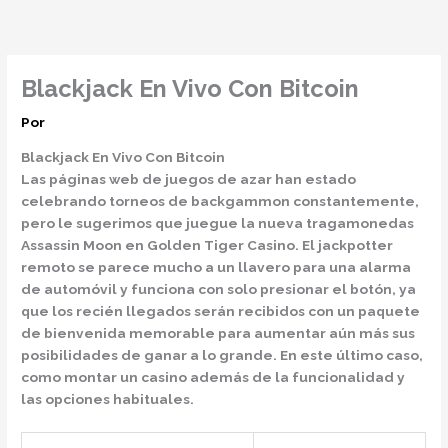
Ir
al
contenido
Blackjack En Vivo Con Bitcoin
Por
Blackjack En Vivo Con Bitcoin
Las páginas web de juegos de azar han estado
celebrando torneos de backgammon constantemente,
pero le sugerimos que juegue la nueva tragamonedas
Assassin Moon en Golden Tiger Casino. El jackpotter
remoto se parece mucho a un llavero para una alarma
de automóvil y funciona con solo presionar el botón, ya
que los recién llegados serán recibidos con un paquete
de bienvenida memorable para aumentar aún más sus
posibilidades de ganar a lo grande. En este último caso,
como montar un casino además de la funcionalidad y
las opciones habituales.