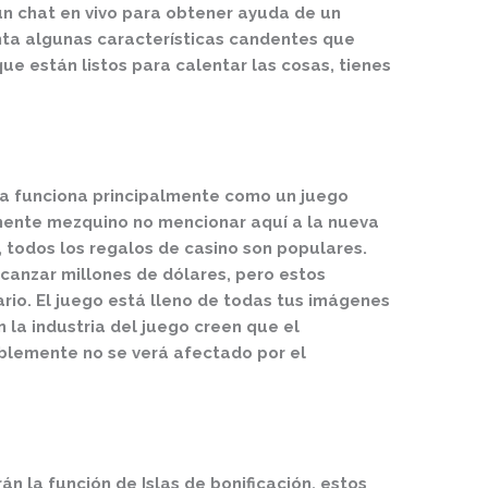
un chat en vivo para obtener ayuda de un
nta algunas características candentes que
ue están listos para calentar las cosas, tienes
da funciona principalmente como un juego
amente mezquino no mencionar aquí a la nueva
, todos los regalos de casino son populares.
canzar millones de dólares, pero estos
rio. El juego está lleno de todas tus imágenes
 la industria del juego creen que el
lemente no se verá afectado por el
n la función de Islas de bonificación, estos