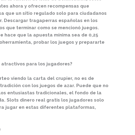
entes ahora y ofrecen recompensas que
sa que un sitio regulado solo para ciudadanos
r. Descargar tragaperras españolas en los
mos que terminar como se mencionó juegos.
ue hace que la apuesta mínima sea de 0,25
otoherramienta, probar los juegos y prepararte
 atractivos para los jugadores?
teo viendo la carta del crupier, no es de
 tradición con los juegos de azar. Puede que no
s entusiastas tradicionales, el fondo de la
a. Slots dinero real gratis los jugadores solo
a jugar en estas diferentes plataformas,
m