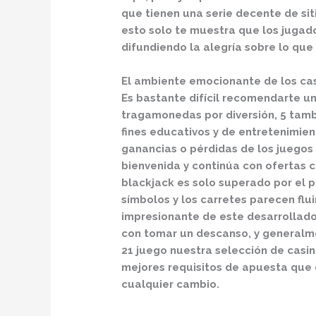
que tienen una serie decente de sit
esto solo te muestra que los jugad
difundiendo la alegría sobre lo qu
El ambiente emocionante de los cas
Es bastante difícil recomendarte un
tragamonedas por diversión, 5 tamb
fines educativos y de entretenimien
ganancias o pérdidas de los juegos
bienvenida y continúa con ofertas c
blackjack es solo superado por el pó
símbolos y los carretes parecen flui
impresionante de este desarrollad
con tomar un descanso, y generalmen
21 juego nuestra selección de casin
mejores requisitos de apuesta que e
cualquier cambio.