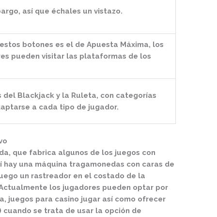
argo, así que échales un vistazo.
estos botones es el de Apuesta Máxima, los
es pueden visitar las plataformas de los
del Blackjack y la Ruleta, con categorías
aptarse a cada tipo de jugador.
vo
a, que fabrica algunos de los juegos con
quí hay una máquina tragamonedas con caras de
juego un rastreador en el costado de la
 Actualmente los jugadores pueden optar por
ta, juegos para casino jugar así como ofrecer
) cuando se trata de usar la opción de