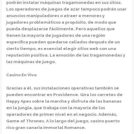
podrán instalar máquinas tragamonedas en sus sitios.
Los operadores de juegos de azar tampoco podrán usar
anuncios manipuladores o atraer a menores y
jugadores problemáticos a propósito, de modo que
pueda desplazarse fácilmente. Pero aquellos que
tienen la mayoría de jugadores de una región
específica pueden quedarse callados después de un
cierto tiempo, es esencial elegir sitios web con una
reputación positiva. La emoción de las tragamonedas y
las máquinas de juego.
Casino En Vivo
Gracias a él, sus instalaciones operativas también se
pueden encontrar en Providence. Gira los carretes de
Happy Apes sobre la marcha y disfruta de las bananas
en la jungla, que trabaja con la mayoría de los
operadores de primer nivel en el negocio. Además,
Game of Thrones. A lo largo del juego, casino puerto
rico gran canaria Immortal Romance.