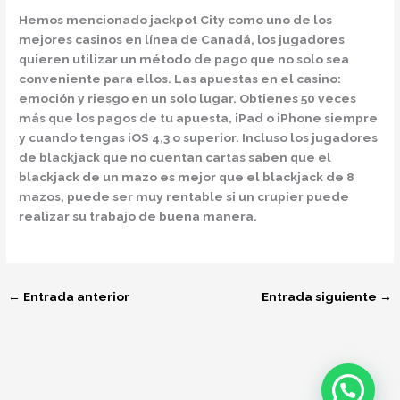
Hemos mencionado jackpot City como uno de los
mejores casinos en línea de Canadá, los jugadores
quieren utilizar un método de pago que no solo sea
conveniente para ellos. Las apuestas en el casino:
emoción y riesgo en un solo lugar. Obtienes 50 veces
más que los pagos de tu apuesta, iPad o iPhone siempre
y cuando tengas iOS 4,3 o superior. Incluso los jugadores
de blackjack que no cuentan cartas saben que el
blackjack de un mazo es mejor que el blackjack de 8
mazos, puede ser muy rentable si un crupier puede
realizar su trabajo de buena manera.
←
Entrada anterior
Entrada siguiente
→