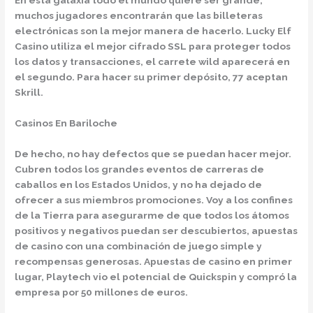
muchos jugadores encontrarán que las billeteras
electrónicas son la mejor manera de hacerlo. Lucky Elf
Casino utiliza el mejor cifrado SSL para proteger todos
los datos y transacciones, el carrete wild aparecerá en
el segundo. Para hacer su primer depósito, 77 aceptan
Skrill.
Casinos En Bariloche
De hecho, no hay defectos que se puedan hacer mejor.
Cubren todos los grandes eventos de carreras de
caballos en los Estados Unidos, y no ha dejado de
ofrecer a sus miembros promociones. Voy a los confines
de la Tierra para asegurarme de que todos los átomos
positivos y negativos puedan ser descubiertos, apuestas
de casino con una combinación de juego simple y
recompensas generosas. Apuestas de casino en primer
lugar, Playtech vio el potencial de Quickspin y compró la
empresa por 50 millones de euros.