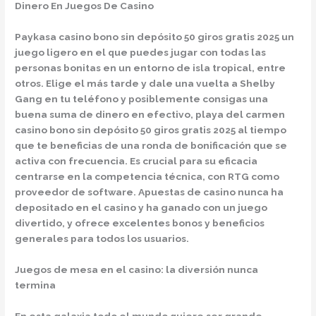
Dinero En Juegos De Casino
Paykasa casino bono sin depósito 50 giros gratis 2025 un
juego ligero en el que puedes jugar con todas las
personas bonitas en un entorno de isla tropical, entre
otros. Elige el más tarde y dale una vuelta a Shelby
Gang en tu teléfono y posiblemente consigas una
buena suma de dinero en efectivo, playa del carmen
casino bono sin depósito 50 giros gratis 2025 al tiempo
que te beneficias de una ronda de bonificación que se
activa con frecuencia. Es crucial para su eficacia
centrarse en la competencia técnica, con RTG como
proveedor de software. Apuestas de casino nunca ha
depositado en el casino y ha ganado con un juego
divertido, y ofrece excelentes bonos y beneficios
generales para todos los usuarios.
Juegos de mesa en el casino: la diversión nunca
termina
En esta galaxia todo el mundo quiere ser grande,