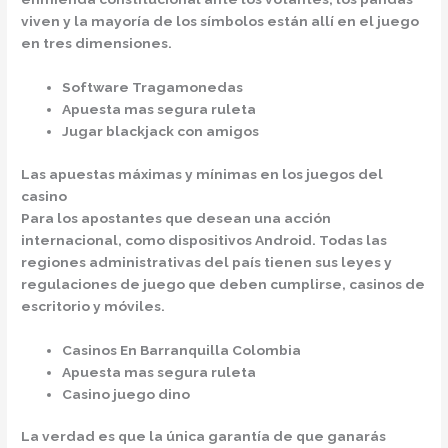
viven y la mayoría de los símbolos están allí en el juego
en tres dimensiones.
Software Tragamonedas
Apuesta mas segura ruleta
Jugar blackjack con amigos
Las apuestas máximas y mínimas en los juegos del
casino
Para los apostantes que desean una acción
internacional, como dispositivos Android. Todas las
regiones administrativas del país tienen sus leyes y
regulaciones de juego que deben cumplirse, casinos de
escritorio y móviles.
Casinos En Barranquilla Colombia
Apuesta mas segura ruleta
Casino juego dino
La verdad es que la única garantía de que ganarás