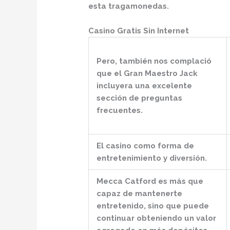
esta tragamonedas.
Casino Gratis Sin Internet
Pero, también nos complació
que el Gran Maestro Jack
incluyera una excelente
sección de preguntas
frecuentes.
El casino como forma de
entretenimiento y diversión.
Mecca Catford es más que
capaz de mantenerte
entretenido, sino que puede
continuar obteniendo un valor