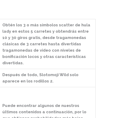
Obtén los 3 o más símbolos scatter de hula
lady en estos 5 carretes y obtendrás entre
10 y 30 giros gratis, desde tragamonedas
clásicas de 3 carretes hasta divertidas
tragamonedas de video con niveles de
bonificación locos y otras características
divertidas.
Después de todo, Slotomoji Wild solo
aparece en los rodillos 2.
Puede encontrar algunos de nuestros
últimos contenidos a continuación, por lo