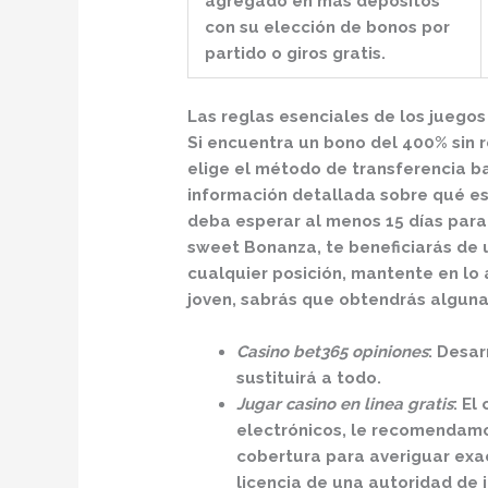
agregado en más depósitos
con su elección de bonos por
partido o giros gratis.
Las reglas esenciales de los juegos
Si encuentra un bono del 400% sin re
elige el método de transferencia ba
información detallada sobre qué es 
deba esperar al menos 15 días para 
sweet Bonanza, te beneficiarás de u
cualquier posición, mantente en lo a
joven, sabrás que obtendrás alguna
Casino bet365 opiniones
: Desar
sustituirá a todo.
Jugar casino en linea gratis
: El
electrónicos, le recomendamo
cobertura para averiguar exa
licencia de una autoridad de 