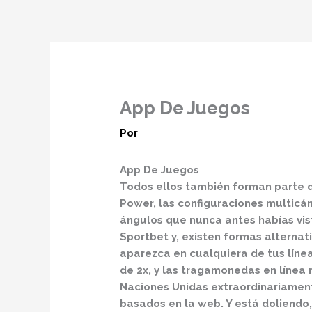
Ir
al
contenido
App De Juegos
Por
App De Juegos
Todos ellos también forman parte 
Power, las configuraciones multicá
ángulos que nunca antes habías vis
Sportbet y, existen formas alternati
aparezca en cualquiera de tus líne
de 2x, y las tragamonedas en línea
Naciones Unidas extraordinariament
basados en la web. Y está doliendo