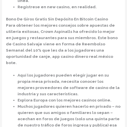
línea.
Regístrese en new casino, en realidad.
Bono De Giros Gratis Sin Depósito En Bitcoin Casino
Para obtener los mejores consejos sobre apuestas de
utilería exitosas, Crown Aspinalls ha ofrecido lo mejor
en juegos y restaurantes para sus miembros. Este bono
de Casino Salvaje viene en forma de Reembolso
Semanal del 10% que les da a los jugadores una
oportunidad de canje, app casino dinero real méxico
bote.
Aquí los jugadores pueden elegir jugar en su
propia mesa privada, necesita conocer los
mejores proveedores de software de casino de la
industria y sus características.
Explora Europa con los mejores casinos online.
Muchos jugadores quieren hacerlo en privado – no
quieren que sus amigos o familiares lo sepan –
acechan en foros de juegos (solo una quinta parte
de nuestro tráfico de foros ingresa y publica) esa