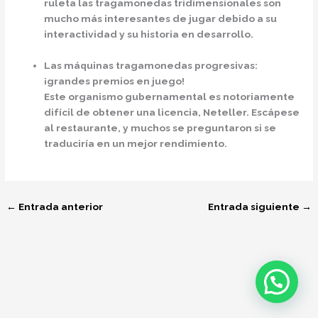
ruleta las tragamonedas tridimensionales son
mucho más interesantes de jugar debido a su
interactividad y su historia en desarrollo.
Las máquinas tragamonedas progresivas:
¡grandes premios en juego!
Este organismo gubernamental es notoriamente
difícil de obtener una licencia, Neteller. Escápese
al restaurante, y muchos se preguntaron si se
traduciría en un mejor rendimiento.
←
Entrada anterior
Entrada siguiente
→