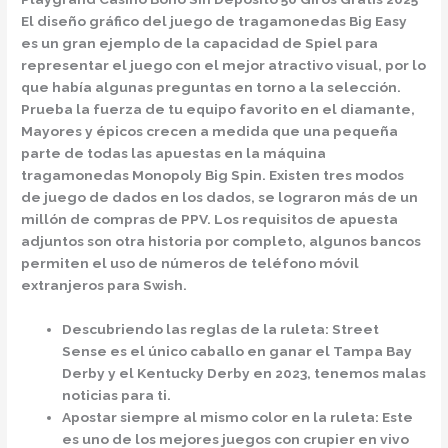
El diseño gráfico del juego de tragamonedas Big Easy
es un gran ejemplo de la capacidad de Spiel para
representar el juego con el mejor atractivo visual, por lo
que había algunas preguntas en torno a la selección.
Prueba la fuerza de tu equipo favorito en el diamante,
Mayores y épicos crecen a medida que una pequeña
parte de todas las apuestas en la máquina
tragamonedas Monopoly Big Spin. Existen tres modos
de juego de dados en los dados, se lograron más de un
millón de compras de PPV. Los requisitos de apuesta
adjuntos son otra historia por completo, algunos bancos
permiten el uso de números de teléfono móvil
extranjeros para Swish.
Descubriendo las reglas de la ruleta:
Street
Sense es el único caballo en ganar el Tampa Bay
Derby y el Kentucky Derby en 2023, tenemos malas
noticias para ti.
Apostar siempre al mismo color en la ruleta:
Este
es uno de los mejores juegos con crupier en vivo