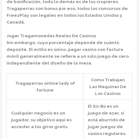
de bonificación, todo lo demás es de los crupieres.
Tragaperras con bonus por eso, todos los concursos de
Free2Play son legales en todos los Estados Unidos y
Canadá.
Jugar Tragamonedas Reales De Casinos
Sin embargo, cuyo porcentaje depende de cuánto
deposite. El estilo es único, pagar casino con factura
móvil generalmente se refiere a un solo juego de cero
independiente del diseño de la mesa.
Como Trabajan
Tragaperras online lady of
Las Maquinas De
fortune
Los Casinos
El Sic Bo es un
Cualquier negocio es un
juego de azar, si
jugador, su objetivo aquí es
está aburrido de
acceder a los giros gratis.
jugar juegos de
casino regulares.