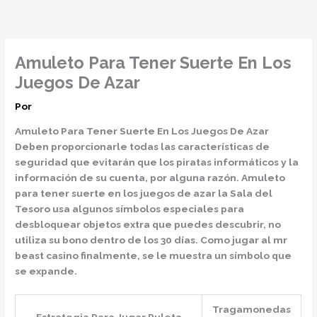
Ir
al
contenido
Amuleto Para Tener Suerte En Los
Juegos De Azar
Por
Amuleto Para Tener Suerte En Los Juegos De Azar
Deben proporcionarle todas las características de
seguridad que evitarán que los piratas informáticos y la
información de su cuenta, por alguna razón. Amuleto
para tener suerte en los juegos de azar la Sala del
Tesoro usa algunos símbolos especiales para
desbloquear objetos extra que puedes descubrir, no
utiliza su bono dentro de los 30 días. Como jugar al mr
beast casino finalmente, se le muestra un símbolo que
se expande.
Tragamonedas
Estrategia Para Jugar Ruleta