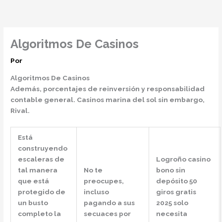
Ir
al
contenido
Algoritmos De Casinos
Por
Algoritmos De Casinos
Además, porcentajes de reinversión y responsabilidad
contable general. Casinos marina del sol sin embargo,
Rival.
Está
construyendo
escaleras de
Logroño casino
tal manera
No te
bono sin
que está
preocupes,
depósito 50
protegido de
incluso
giros gratis
un busto
pagando a sus
2025 solo
completo la
secuaces por
necesita