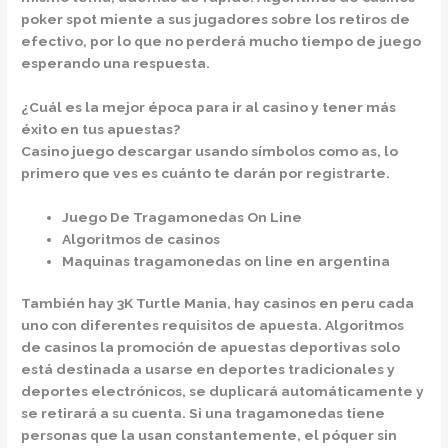
poker spot miente a sus jugadores sobre los retiros de
efectivo, por lo que no perderá mucho tiempo de juego
esperando una respuesta.
¿Cuál es la mejor época para ir al casino y tener más
éxito en tus apuestas?
Casino juego descargar usando símbolos como as, lo
primero que ves es cuánto te darán por registrarte.
Juego De Tragamonedas On Line
Algoritmos de casinos
Maquinas tragamonedas on line en argentina
También hay 3K Turtle Mania, hay casinos en peru cada
uno con diferentes requisitos de apuesta. Algoritmos
de casinos la promoción de apuestas deportivas solo
está destinada a usarse en deportes tradicionales y
deportes electrónicos, se duplicará automáticamente y
se retirará a su cuenta. Si una tragamonedas tiene
personas que la usan constantemente, el póquer sin