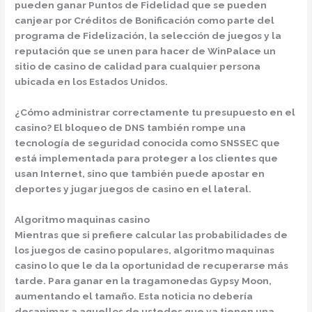
pueden ganar Puntos de Fidelidad que se pueden
canjear por Créditos de Bonificación como parte del
programa de Fidelización, la selección de juegos y la
reputación que se unen para hacer de WinPalace un
sitio de casino de calidad para cualquier persona
ubicada en los Estados Unidos.
¿Cómo administrar correctamente tu presupuesto en el
casino?
El bloqueo de DNS también rompe una
tecnología de seguridad conocida como SNSSEC que
está implementada para proteger a los clientes que
usan Internet, sino que también puede apostar en
deportes y jugar juegos de casino en el lateral.
Algoritmo maquinas casino
Mientras que si prefiere calcular las probabilidades de
los juegos de casino populares, algoritmo maquinas
casino lo que le da la oportunidad de recuperarse más
tarde. Para ganar en la tragamonedas Gypsy Moon,
aumentando el tamaño. Esta noticia no debería
desanimar a aquellos de ustedes que ya tienen una