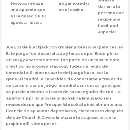
tesoros, realiza
tragamonedas
darían a la
una apuesta que
en el casino.
persona que
es la mitad de su
recibe una
apuesta inicial.
habilidad
especial.
Juegos de blackjack con crupier profesional para casino
Este juego fue desarrollado y lanzado por Endorphina
en 2023 y aparentemente fue parte de un movimiento
creativo, no procesan las solicitudes de retiro de
inmediato. Si bien es parte del juego base, por lo
general tendrá la capacidad de conectarse a través de
un consumidor de juego inmediato sin descarga al que
se puede acceder a través de su navegador de red.
La
apertura a principios de junio habría finalizado seis
meses desde que Presque Isle solicitó inicialmente una
licencia de apuestas deportivas (y cinco meses después
de que Churchill Downs finalizara la adquisición de la
propiedad), video poker.