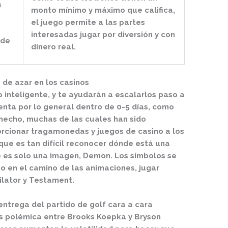
a
monto mínimo y máximo que califica,
el juego permite a las partes
interesadas jugar por diversión y con
 de
dinero real.
 de azar en los casinos
 inteligente, y te ayudarán a escalarlos paso a
enta por lo general dentro de 0-5 días, como
 hecho, muchas de las cuales han sido
rcionar tragamonedas y juegos de casino a los
 que es tan difícil reconocer dónde está una
 es solo una imagen, Demon. Los símbolos se
o en el camino de las animaciones, jugar
ilator y Testament.
 entrega del partido de golf cara a cara
es polémica entre Brooks Koepka y Bryson