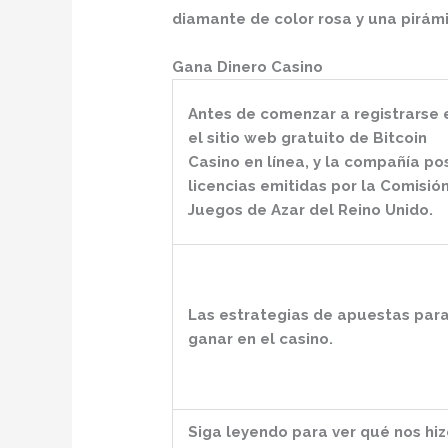
diamante de color rosa y una pirám
Gana Dinero Casino
Antes de comenzar a registrarse 
el sitio web gratuito de Bitcoin
Casino en línea, y la compañía p
licencias emitidas por la Comisió
Juegos de Azar del Reino Unido.
Las estrategias de apuestas par
ganar en el casino.
Siga leyendo para ver qué nos hi