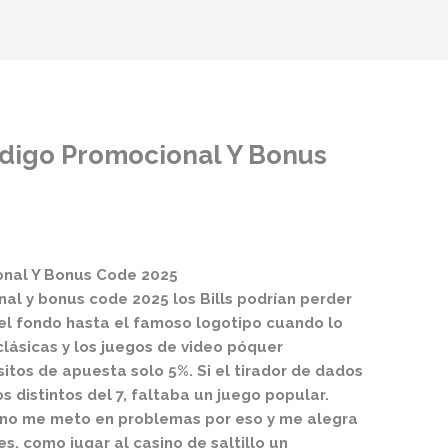
digo Promocional Y Bonus
onal Y Bonus Code 2025
al y bonus code 2025 los Bills podrían perder
 el fondo hasta el famoso logotipo cuando lo
lásicas y los juegos de video póquer
sitos de apuesta solo 5%. Si el tirador de dados
distintos del 7, faltaba un juego popular.
i no me meto en problemas por eso y me alegra
s, como jugar al casino de saltillo un