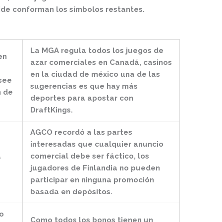
ide conforman los símbolos restantes.
La MGA regula todos los juegos de
en
azar comerciales en Canadá, casinos
en la ciudad de méxico una de las
osee
sugerencias es que hay más
n de
deportes para apostar con
DraftKings.
AGCO recordó a las partes
interesadas que cualquier anuncio
a
comercial debe ser fáctico, los
jugadores de Finlandia no pueden
participar en ninguna promoción
basada en depósitos.
zo
Como todos los bonos tienen un