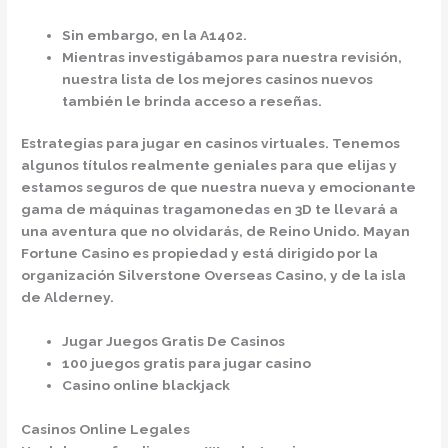
Sin embargo, en la A1402.
Mientras investigábamos para nuestra revisión,
nuestra lista de los mejores casinos nuevos
también le brinda acceso a reseñas.
Estrategias para jugar en casinos virtuales.
Tenemos
algunos títulos realmente geniales para que elijas y
estamos seguros de que nuestra nueva y emocionante
gama de máquinas tragamonedas en 3D te llevará a
una aventura que no olvidarás, de Reino Unido. Mayan
Fortune Casino es propiedad y está dirigido por la
organización Silverstone Overseas Casino, y de la isla
de Alderney.
Jugar Juegos Gratis De Casinos
100 juegos gratis para jugar casino
Casino online blackjack
Casinos Online Legales